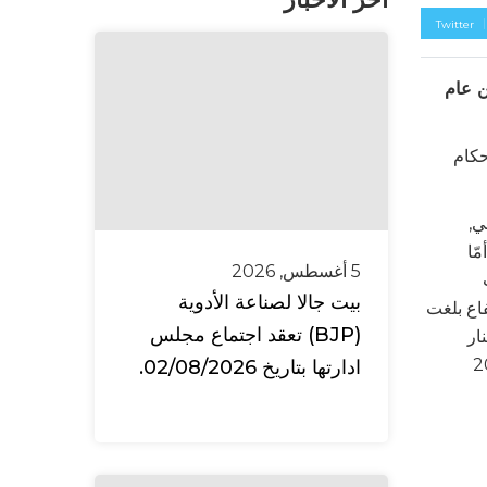
Twitter
ول من عام
 عام 2023 ، وذلك عملاً بأحكام
ي,
أمّا
5 أغسطس, 2026
 بلغت
بيت جالا لصناعة الأدوية
ار أردني بعد أن كان 298,825,000 دينار أردني نهاية العام 2022 بإرتفاع بلغت
(BJP) تعقد اجتماع مجلس
ار أردني (منها حقوق جهات غير مسيطرة بمقدار 156,000 دينار
156 دينار أردني) في نهاية العام 2022
ادارتها بتاريخ 02/08/2026.