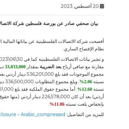
20 أغسطس, 2023
بيان صحفي صادر عن بورصة فلسطين
نظام الإفصاح الساري.
و تشير بيانات الاتصالات الفلسطينية كما في 30\06\2023إلى أنّ صافي أرباح الفترة
مقارنة مع صافي أرباح
بعد الضريبة
بمقدار
دينار
33,033,000
نسبته
2.06%
نسبته
12.60%
بإنخفاض بلغت نسبته
.
11.86%
للمزيد من التفاصيل:
sclosure – Arabic_compressed