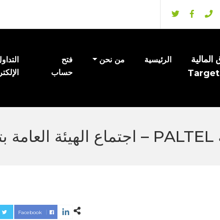
المالية
الرئيسية
من نحن
فتح
التداو
Target
حساب
الإلكت
20
Facebook