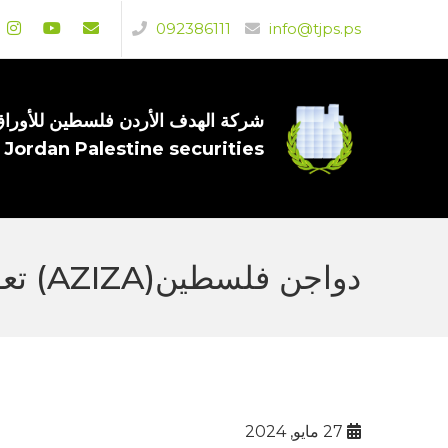
092386111
info@tjps.ps
شركة الهدف الأردن فلسطين للأوراق 
 Jordan Palestine securities
دواجن فلسطين(AZIZA) تعقد اجتماع هيئتها العامة العادي في 22/05/2024.
27 مايو, 2024