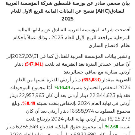
بيان صحفي صادر عن بورصة فلسطين
شركة المؤسسة العربية
للفنادق(AHC) تفصح عن البيانات المالية للربع الاول للعام
2025
أفصحت شركة المؤسسة العربية للفنادق عن بياناتها المالية
المرحلية مراجعة للربع الأول للعام 2025 ، وذلك عملاً بأحكام
نظام الإفصاح الساري.
و تشير بيانات المؤسسة العربية للفنادق كما في 31\03\2025إلى
أنّ صافي خسائر الفترة
بعد الضريبة
قد بلغت
دينار
(547,041)
أردني, مقارنة مع صافي خسائر
بعد
الضريبة
بمقدار
دينار أردني للفترة نفسها من العام
(655,083)
2024 لتنخفض الخسارة بنسبة
. أمّا مجموع الموجودات
16.49%
فقد بلغ 22,844,623 دينار أردني بعد أن كان 22,957,963 دينار
أردني في نهاية العام 2024 بإنخفاض بلغت نسبته
. وبلغ
0.49%
مجموع المطلوبات 16,558,974 دينار أردني بعد أن كان
16,125,273 دينار أردني نهاية العام 2024 بإرتفاع بلغت
نسبته
. أما مجموع حقوق الملكية فقد بلغ 6,285,649 دينار
2.68%
أردني بعد أن كان 6,832,690 دينار أردني في نهاية العام 2024