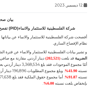
12 ديسمبر, 2023
بيان صح
شركة الفلسطينية للاستثمار والانماء(PID) تفصح عن البيانات المالية للشهور التسعة الأولى المنتهية في 30\09\2023
نظام الإفصاح الساري.
و تشير بيانات الفلسطينية للاستثمار والانماء عن فترة الشهور التسعة المنتهية في 0
الضريبة
قد بلغت
دينار أردني, مقارنة مع صافي 
(202,521)
نسبته
41.90%
نسبته
91.87%
بإنخفاض بلغت نسبته
.
6.00%