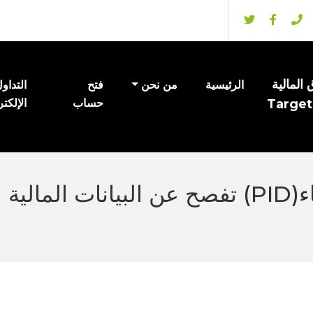
المالية
الرئيسية
من نحن
فتح
التداو
Target
حساب
الإلكت
الفلسطينية للاستثمار والانماء(PID) تفصح عن الب