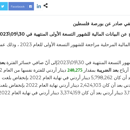
Facebook
في صادر عن بورصة فلسطين
أفصحت شركة الفلسطينية للاستثمار والانماء عن بياناتها المالية المرحلية م
3\09\2023إلى أنّ صافي خسائر الفترة
بعد
أرباح
بعد الضريبة
بمقدار
240,275
أمّا مجموع الموجودات فقد بلغ 3,368,534 دينار أردني بعد أن كان 5,798,262 دينار أردني في نهاية العام 2022 بإنخفاض بلغت
. وبلغ مجموع المطلوبات 196,896 دينار أردني بعد أن كان 2,424,103 دينار أردني نهاية العام 2022 بإنخف
. أما مجموع حقوق الملكية فقد بلغ 3,171,638 دينار أردني بعد أن كان 3,374,159 دينار أردني في نها