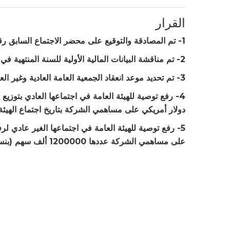
القرار
1- تم المصادقة والتوقيع على محضر الاجتماع السابق رقم (6) للعام 2025 .
2- تم مناقشة البيانات المالية الأولية للسنة المنتهية في 31/12/2025 والموافقة عليها بالاجماع .
3- تم تحديد موعد انعقاد الجمعية العامة العادية وغير العادية خلال الأسبوع الأول من شهر نيسان/ابريل 2026 .
دولار أمريكي على مساهمي الشركة بتاريخ اجتماع الهيئة 
على مساهمي الشركة عددها 1200000 ألف سهم (بنسبة تقريبية 8.70%) بعد أخذ موافق السادة / هيئة سوق رأس المال .