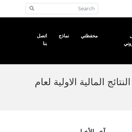
ل
محفظتي
نماذج
اتصل
روني
بنا
الفلسطينية للتوزيع والخدمات اللوجستية WASSEL – النتائج المالية الاولية لعام
آخر الأخبار