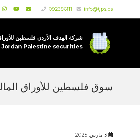
092386111
info@tjps.ps
شركة الهدف الأردن فلسطين للأوراق 
 Jordan Palestine securities
سوق فلسطين للأوراق المالية(PSE) يفصح عن امور جوهرية(تغييرات على مجلس ال
3 مارس, 2025