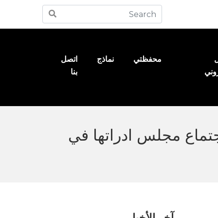
ل
محفظتي
نماذج
اتصل
روني
بنا
رة وتشغيل العقارات(PALAQAR) تعقد اجتماع مجلس ادراتها في
آخر الأخبار