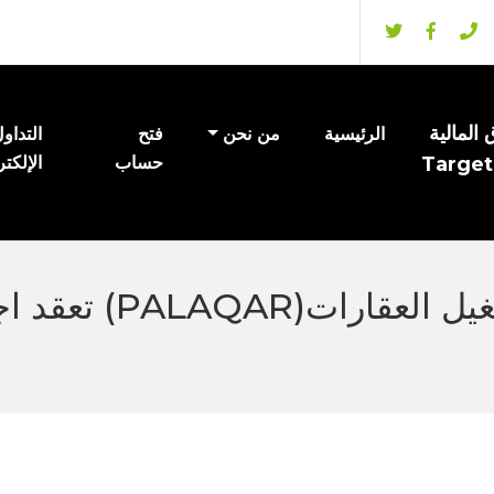
المالية
الرئيسية
من نحن
فتح
التداو
Target
حساب
الإلكت
بال عقار لتطوير وادا